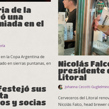
ria de la
eó una
miada en el
oría
 en la Copa Argentina de
Nicolás Falc
eado en sierras puntanas, en
presidente 
Litoral
estejó sus
Johanna Cecotti Guglielmin
ta
Cerveceros del Litoral reno
os y socias
Nicolás Falco, head brewer d