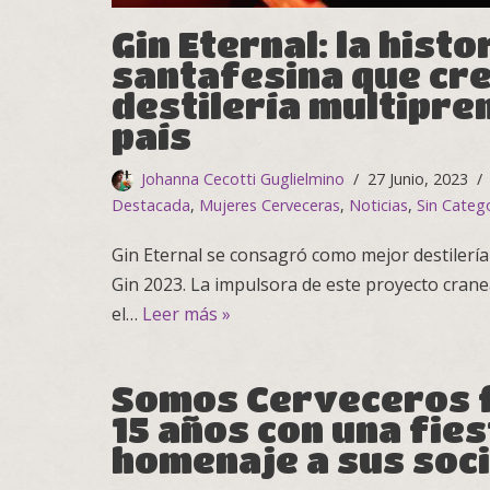
Gin Eternal: la histo
santafesina que cr
destilería multipre
país
Johanna Cecotti Guglielmino
27 Junio, 2023
Destacada
,
Mujeres Cerveceras
,
Noticias
,
Sin Categ
Gin Eternal se consagró como mejor destilería
Gin 2023. La impulsora de este proyecto cran
el…
Leer más »
Somos Cerveceros f
15 años con una fies
homenaje a sus soci