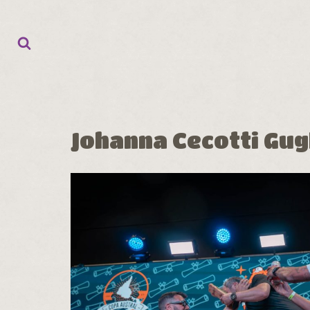
Ir
al
contenido
Johanna Cecotti Gug