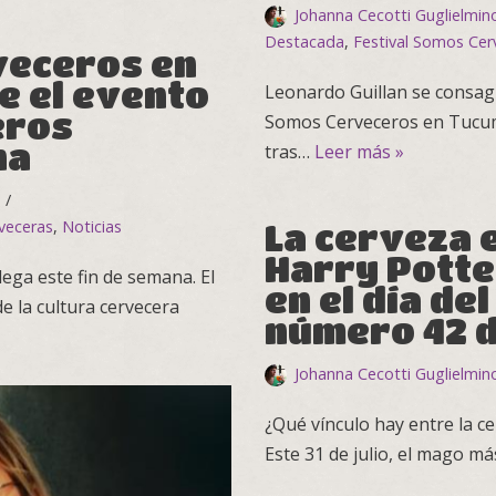
Johanna Cecotti Guglielmin
Destacada
,
Festival Somos Cer
veceros en
e el evento
Leonardo Guillan se consagr
eros
Somos Cerveceros en Tucumán
na
tras…
Leer más »
veceras
,
Noticias
La cerveza 
Harry Potte
ega este fin de semana. El
en el día de
 la cultura cervecera
número 42 d
Johanna Cecotti Guglielmin
¿Qué vínculo hay entre la c
Este 31 de julio, el mago 