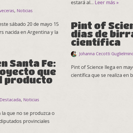
estará al…
Leer más »
veceras
,
Noticias
Pint of Scie
 este sábado 20 de mayo 15
días de birr
s nacida en Argentina y la
científica
Johanna Cecotti Guglielmin
n Santa Fe:
Pint of Science llega en may
royecto que
científica que se realiza en
l producto
Destacada
,
Noticias
n la que no se produzca o
 diputados provinciales