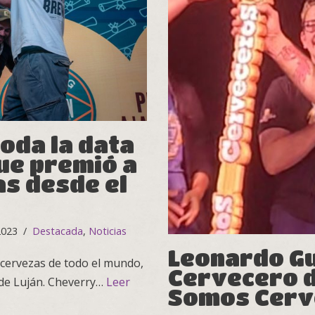
toda la data
ue premió a
s desde el
2023
Destacada
,
Noticias
Leonardo Gui
 cervezas de todo el mundo,
Cervecero d
 de Luján. Cheverry…
Leer
Somos Cerv