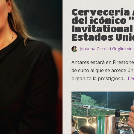
Cervecería 
del icónico
Invitational
Estados Uni
Johanna Cecotti Guglielmin
Antares estará en Firestone
de culto al que se accede ún
organiza la prestigiosa…
Le