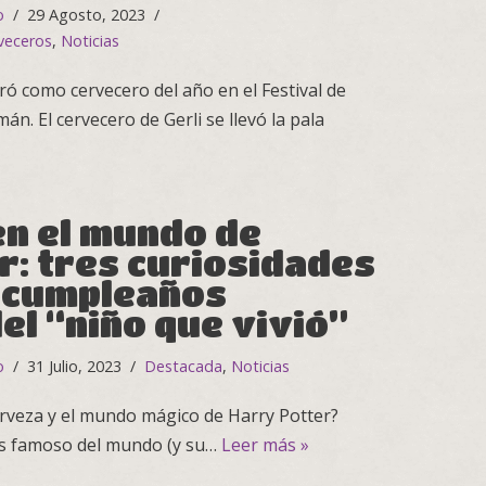
o
29 Agosto, 2023
veceros
,
Noticias
ó como cervecero del año en el Festival de
. El cervecero de Gerli se llevó la pala
en el mundo de
r: tres curiosidades
l cumpleaños
el “niño que vivió”
o
31 Julio, 2023
Destacada
,
Noticias
erveza y el mundo mágico de Harry Potter?
más famoso del mundo (y su…
Leer más »