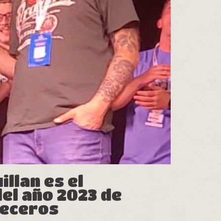
llan es el
el año 2023 de
eceros