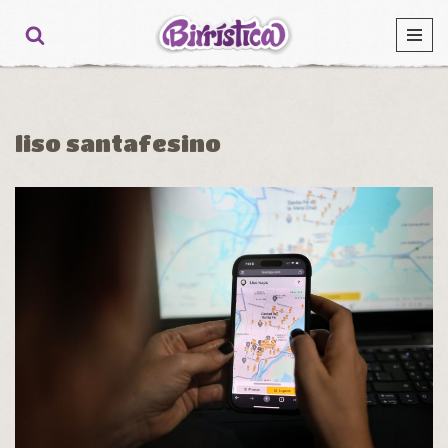
Ir
al
contenido
liso santafesino