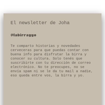
El newsletter de Joha
@labirrayyo
Te comparto historias y novedades
cerveceras para que puedas contar con
buena info para disfrutar la birra y
conocer su cultura. Solo tenés que
suscribirte con tu dirección de correo
electrónico. No te preocupes, no se
envía spam ni se le da tu mail a nadie,
eso queda entre vos, la birra y yo.