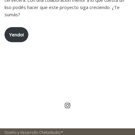
cervecera. Con una colaboración menor a lo que cuesta un
liso podés hacer que este proyecto siga creciendo. ¿Te
sumás?
Yendo!
Diseño y desarrollo
ChekaStudio™