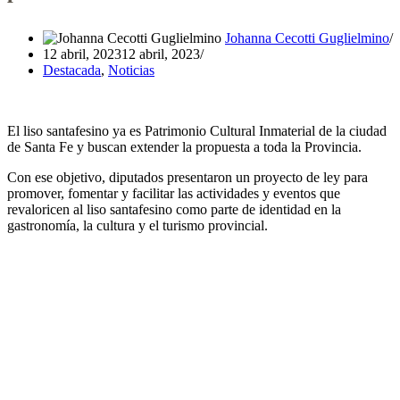
Johanna Cecotti Guglielmino
12 abril, 2023
12 abril, 2023
Destacada
,
Noticias
El liso santafesino ya es Patrimonio Cultural Inmaterial de la ciudad
de Santa Fe y buscan extender la propuesta a toda la Provincia.
Con ese objetivo, diputados presentaron un proyecto de ley para
promover, fomentar y facilitar las actividades y eventos que
revaloricen al liso santafesino como parte de identidad en la
gastronomía, la cultura y el turismo provincial.
“El liso es tradición, es cultura, puestos de trabajo, es la historia de
las familias que socializa e identifica a todos los santafesinos.
Celebrarlo es honrar la memoria de nuestros familiares pioneros”,
fundamentaron. La iniciativa es impulsada por los legisladores
Natalia Armas Belavi y Nicolás Mayoraz.