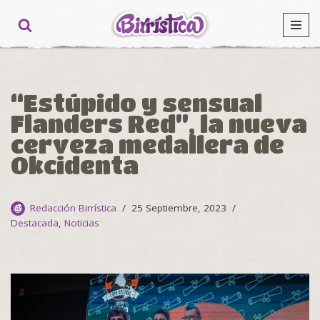
Ir
al
contenido
“Estúpido y sensual
Flanders Red”, la nueva
cerveza medallera de
Okcidenta
Redacción Birrística
25 Septiembre, 2023
Destacada
,
Noticias