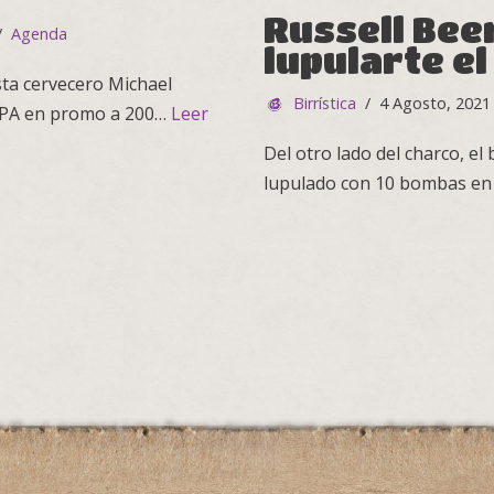
Russell Beer
Agenda
lupularte e
sta cervecero Michael
Birrística
4 Agosto, 2021
e IPA en promo a 200…
Leer
Del otro lado del charco, el 
lupulado con 10 bombas en c