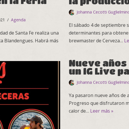
n la Feria
la producci
Johanna Cecotti Guglielmin
021
Agenda
El sábado 4 de septiembre s
idad de Santa Fe realiza una
determinantes para obtener 
eta Blandengues. Habrá más
brewmaster de Cerveza…
Le
Nueve años 
un IG Live 
Johanna Cecotti Guglielmin
Ya pasaron nueve años de a
Progreso que disfrutaron má
calor de…
Leer más »