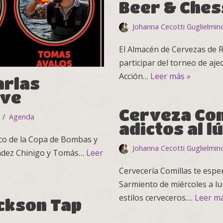
Beer & Ches
Johanna Cecotti Guglielmin
El Almacén de Cervezas de Re
participar del torneo de aje
Acción…
Leer más »
arlas
ive
Cerveza Com
Agenda
adictos al l
rco de la Copa de Bombas y
Johanna Cecotti Guglielmin
ández Chinigo y Tomás…
Leer
Cervecería Comillas te espe
Sarmiento de miércoles a lu
estilos cerveceros.…
Leer má
ackson Tap