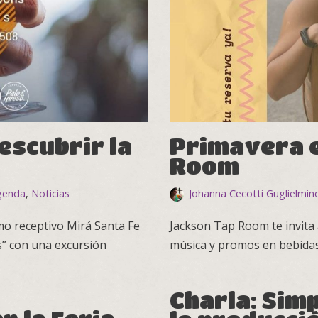
escubrir la
Primavera e
Room
genda
,
Noticias
Johanna Cecotti Guglielmin
mo receptivo Mirá Santa Fe
Jackson Tap Room te invita a
os” con una excursión
música y promos en bebidas
Charla: Sim