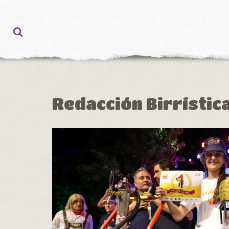
Ir
al
contenido
Redacción Birrístic