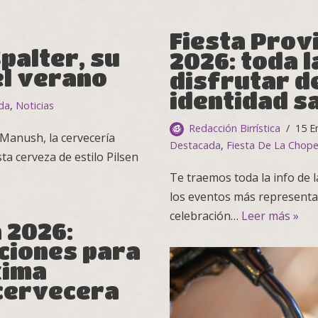
Fiesta Provi
palter, su
2026: toda l
el verano
disfrutar de
identidad s
da
,
Noticias
Redacción Birrística
15 E
 Manush, la cervecería
Destacada
,
Fiesta De La Chope
a cerveza de estilo Pilsen
Te traemos toda la info de l
los eventos más representat
celebración…
Leer más »
 2026:
pciones para
xima
 cervecera