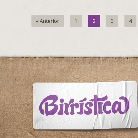
« Anterior
1
2
3
4