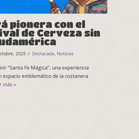
á pionera con el
ival de Cerveza sin
Sudamérica
ctubre, 2025
Destacada
,
Noticias
ivir “Santa Fe Mágica”, una experiencia
un espacio emblemático de la costanera
r más »