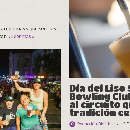
 argentinas y que será los
 con…
Leer más »
Día del Liso
Bowling Clu
al circuito 
tradición c
Redacción Birrística
12 D