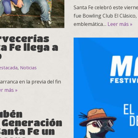
Santa Fe celebró este vierne
fue Bowling Club El Clásico
emblemática…
Leer más »
ervecerías
 Fe llega a
o
estacada
,
Noticias
arranca en la previa del fin
er más »
ubén
a Generación
Santa Fe un