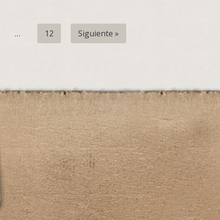
…
12
Siguiente »