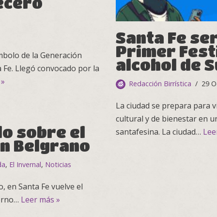
ecero
Santa Fe ser
Primer Fest
mbolo de la Generación
alcohol de 
 Fe. Llegó convocado por la
 »
Redacción Birrística
29 O
La ciudad se prepara para v
cultural y de bienestar en 
do sobre el
santafesina. La ciudad…
Lee
ón Belgrano
da
,
El Invernal
,
Noticias
io, en Santa Fe vuelve el
ierno…
Leer más »