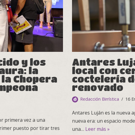
ido y los
Antares Luj
aura: la
local con ce
 la Chopera
coctelería d
ampeona
renovado
Redacción Birrística
16 E
Antares Luján es la nueva a
or primera vez a una
nueva era: un espacio moder
imer puesto por tirar tres
una…
Leer más »