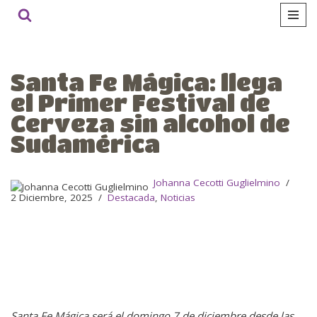
Ir
al
contenido
Santa Fe Mágica: llega
el Primer Festival de
Cerveza sin alcohol de
Sudamérica
Johanna Cecotti Guglielmino
2 Diciembre, 2025
Destacada
,
Noticias
Santa Fe Mágica será el domingo 7 de diciembre desde las