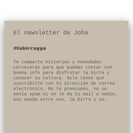
El newsletter de Joha
@labirrayyo
Te comparto historias y novedades
cerveceras para que puedas contar con
buena info para disfrutar la birra y
conocer su cultura. Solo tenés que
suscribirte con tu dirección de correo
electrónico. No te preocupes, no se
envía spam ni se le da tu mail a nadie,
eso queda entre vos, la birra y yo.