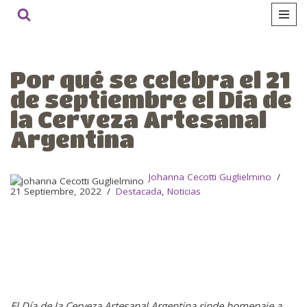
Ir
al
contenido
Por qué se celebra el 21
de septiembre el Día de
la Cerveza Artesanal
Argentina
Johanna Cecotti Guglielmino
21 Septiembre, 2022
Destacada
,
Noticias
El Día de la Cerveza Artesanal Argentina rinde homenaje a