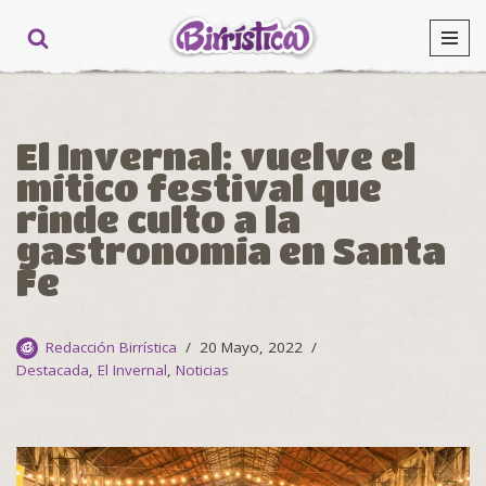
Ir
al
contenido
El Invernal: vuelve el
mítico festival que
rinde culto a la
gastronomía en Santa
Fe
Redacción Birrística
20 Mayo, 2022
Destacada
,
El Invernal
,
Noticias