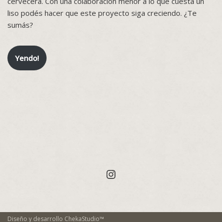
cervecera. Con una colaboración menor a lo que cuesta un
liso podés hacer que este proyecto siga creciendo. ¿Te
sumás?
Yendo!
Diseño y desarrollo
ChekaStudio™