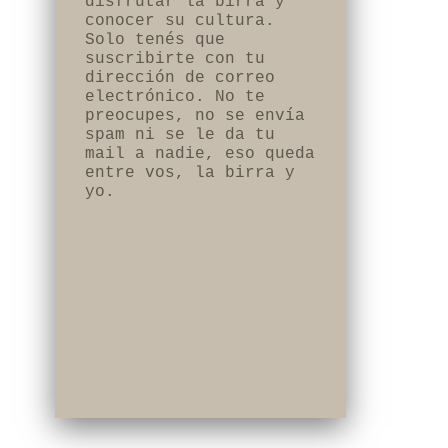
disfrutar la birra y
conocer su cultura.
Solo tenés que
suscribirte con tu
dirección de correo
electrónico. No te
preocupes, no se envía
spam ni se le da tu
mail a nadie, eso queda
entre vos, la birra y
yo.