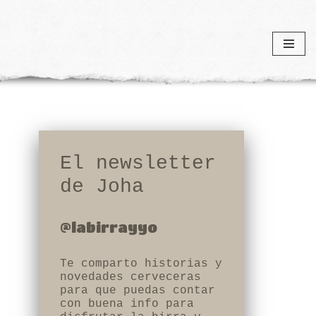
El newsletter
de Joha
@labirrayyo
Te comparto historias y
novedades cerveceras
para que puedas contar
con buena info para