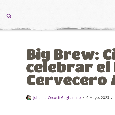
Ir
al
contenido
Big Brew: C
celebrar el 
Cervecero 
Johanna Cecotti Guglielmino
6 Mayo, 2023